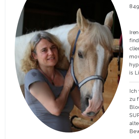
849
Ire
fin
cli
mov
hyp
is L
Ich
zu 
Blo
SUR
alt
Bew