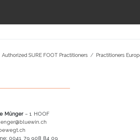
Authorized SURE FOOT Practitioners
Practitioners Euro
ne Münger
– 1 HOOF
uenger@bluewin.ch
bewegt.ch
ne: 0041 79 908 84 09