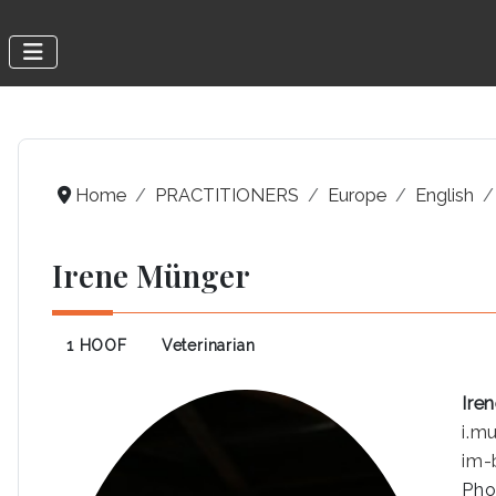
Home
PRACTITIONERS
Europe
English
Irene Münger
1 HOOF
Veterinarian
Ire
i.m
im-
Pho