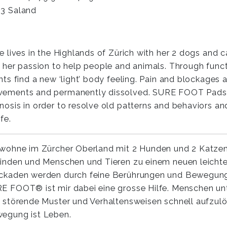
3 Saland
ne lives in the Highlands of Zürich with her 2 dogs and ca
d her passion to help people and animals. Through func
ents find a new ‘light’ body feeling. Pain and blockage
ements and permanently dissolved. SURE FOOT Pads are
nosis in order to resolve old patterns and behaviors a
ife.
 wohne im Zürcher Oberland mit 2 Hunden und 2 Katzen
finden und Menschen und Tieren zu einem neuen leicht
ckaden werden durch feine Berührungen und Bewegung
E FOOT® ist mir dabei eine grosse Hilfe. Menschen un
e störende Muster und Verhaltensweisen schnell aufzulö
egung ist Leben.