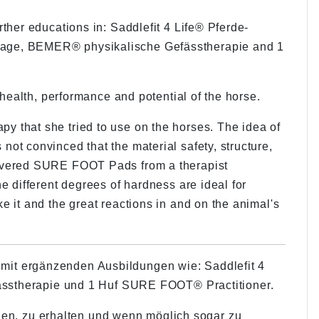
rther educations in: Saddlefit 4 Life® Pferde-
sage, BEMER® physikalische Gefässtherapie and 1
e health, performance and potential of the horse.
y that she tried to use on the horses. The idea of
ot convinced that the material safety, structure,
covered SURE FOOT Pads from a therapist
e different degrees of hardness are ideal for
e it and the great reactions in and on the animal's
n mit ergänzenden Ausbildungen wie: Saddlefit 4
ässtherapie und 1 Huf SURE FOOT® Practitioner.
uen, zu erhalten und wenn möglich sogar zu