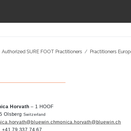
Authorized SURE FOOT Practitioners
Practitioners Euro
ica Horvath
– 1 HOOF
5 Olsberg
Switzerland
ica.horvath@bluewin.ch
monica.horvath@bluewin.ch
 : +41 79 337 74 67