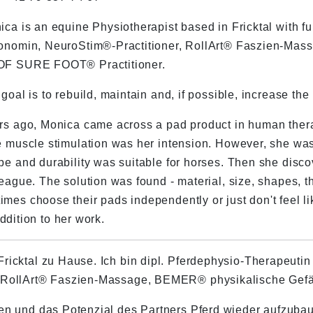
ca is an equine Physiotherapist based in Fricktal with fu
onomin, NeuroStim®-Practitioner, RollArt® Faszien-Mas
F SURE FOOT® Practitioner.
goal is to rebuild, maintain and, if possible, increase th
rs ago, Monica came across a pad product in human therap
e muscle stimulation was her intension. However, she was n
pe and durability was suitable for horses. Then she dis
eague. The solution was found - material, size, shapes, th
mes choose their pads independently or just don't feel lik
ition to her work.
ricktal zu Hause. Ich bin dipl. Pferdephysio-Therapeuti
, RollArt® Faszien-Massage, BEMER® physikalische Gef
gen und das Potenzial des Partners Pferd wieder aufzuba