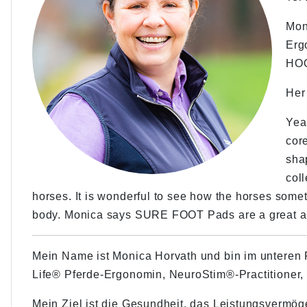
Moni
Erg
HOO
Her 
Yea
cor
sha
coll
horses. It is wonderful to see how the horses someti
body. Monica says SURE FOOT Pads are a great add
Mein Name ist Monica Horvath und bin im unteren F
Life® Pferde-Ergonomin, NeuroStim®-Practitioner
Mein Ziel ist die Gesundheit, das Leistungsvermö