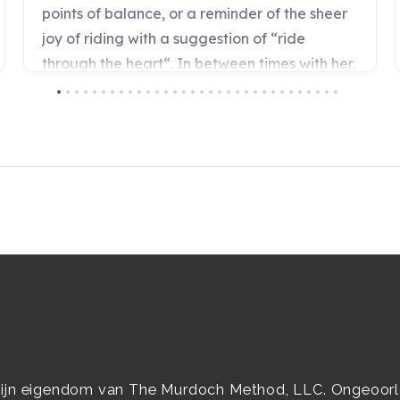
zijn eigendom van The Murdoch Method, LLC. Ongeoorloo